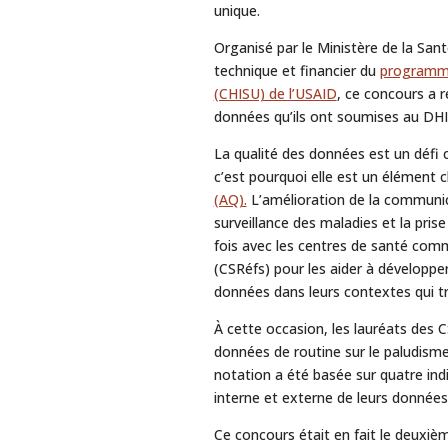
unique.
Organisé par le Ministère de la San
technique et financier du
programme
(CHISU) de l’USAID
, ce concours a 
données qu’ils ont soumises au DHIS
La qualité des données est un défi 
c’est pourquoi elle est un élément c
(AQ).
L’amélioration de la communica
surveillance des maladies et la pris
fois avec les centres de santé com
(CSRéfs) pour les aider à développ
données dans leurs contextes qui t
À cette occasion, les lauréats des
données de routine sur le paludisme
notation a été basée sur quatre indic
interne et externe de leurs données 
Ce concours était en fait le deuxiè