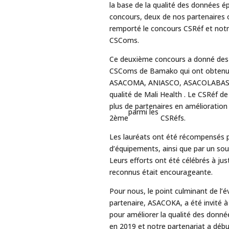
la base de la qualité des données 
concours, deux de nos partenaires 
remporté le concours CSRéf et not
CSComs.
Ce deuxième concours a donné des r
CSComs de Bamako qui ont obtenu l
ASACOMA, ANIASCO, ASACOLABASAD –
qualité de Mali Health . Le CSRéf de
plus de partenaires en amélioration 
parmi les
2ème
CSRéfs.
Les lauréats ont été récompensés par
d’équipements, ainsi que par un sou
Leurs efforts ont été célébrés à just
reconnus était encourageante.
Pour nous, le point culminant de l
partenaire, ASACOKA, a été invité à
pour améliorer la qualité des donn
en 2019 et notre partenariat a déb