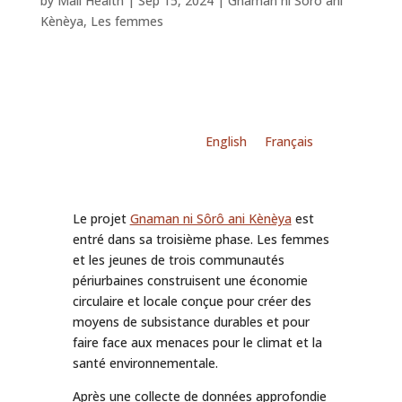
by
Mali Health
|
Sep 15, 2024
|
Gnaman ni Sôrô ani
Kènèya
,
Les femmes
English
Français
Le projet
Gnaman ni Sôrô ani Kènèya
est
entré dans sa troisième phase. Les femmes
et les jeunes de trois communautés
périurbaines construisent une économie
circulaire et locale conçue pour créer des
moyens de subsistance durables et pour
faire face aux menaces pour le climat et la
santé environnementale.
Après une collecte de données approfondie