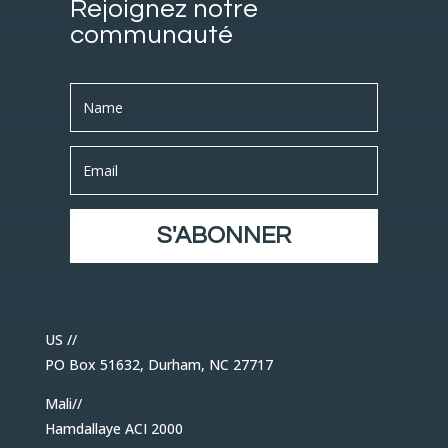
Rejoignez notre
communauté
S'ABONNER
US //
PO Box 51632, Durham, NC 27717
Mali//
Hamdallaye ACI 2000